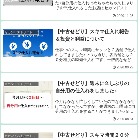
た♪自分用の仕入れはめちゃめちゃ久しぶり
です^^;仕入れをしたお店はセカンドストリ
ートとオフハウスで、会社から車で約１時間
2020.11.25
程度離れた場所にあるんですが、どちらのお
店も仕入れするのも本当に久しぶりで、見...
【中古せどり】スキマ仕入れ報告
セカンドストリート仕入れ
＆投資と利益について
仕事中のスキマ時間にサクッと２店舗で仕入
れしてきました♪いつも通り、各店舗とも２
０分程度の時短仕入れです。一般的なせどり
では、この短時間で成果を出すことがかなり
2020.09.29
厳しいと思いますが、いつも通りの高利益も
GETしてきましたよ(^^)では、早速で...
【中古せどり】週末に久しぶりの
セカンドストリート仕入れ
自分用の仕入れをしました♪
今月はかなり忙しくしていたのでなかなか行
けてなかったんですが、先週末の土曜日に自
分用の仕入れをすることができました♪８月
上旬以来ようやく自分のための仕入れができ
2020.08.31
たのでホッとしています^^;とはいえ、この
日は家族と一緒に用事で親戚の家に行って...
【中古せどり】スキマ時間２０分
セカンドストリート仕入れ