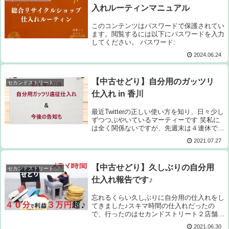
入れルーティンマニュアル
このコンテンツはパスワードで保護されてい
ます。閲覧するには以下にパスワードを入力
してください。 パスワード:
2024.06.24
【中古せどり】自分用のガッツリ
セカンドストリート仕入れ
仕入れ in 香川
最近Twitterの正しい使い方を知り、日々少し
ずつつぶやいているマーティーです 笑私に
は全く関係ないですが、先週末は４連休でし
たね。４連休の間に、本当に始まるのかわか
2021.07.27
らなかったオリンピックは始まるし、コロナ
なんて関係なく皆さん出歩いている...
【中古せどり】久しぶりの自分用
セカンドストリート仕入れ
仕入れ報告です♪
忘れるくらい久しぶりに自分用の仕入れをし
てきました♪スキマ時間の仕入れだったの
で、行ったのはセカンドストリート２店舗だ
けで、各店舗ともに２０分程度の滞在時間で
2021.06.30