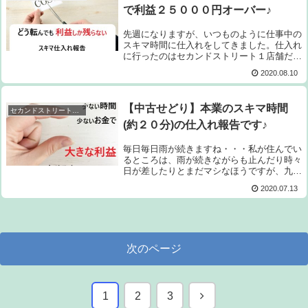
で利益２５０００円オーバー♪
先週になりますが、いつものように仕事中の
スキマ時間に仕入れをしてきました。仕入れ
に行ったのはセカンドストリート１店舗だけ
で滞在時間は約２０分でしたが、効率よく商
2020.08.10
品を拾うことができて一瞬で２５０００円以
上の見込み利益をGETです♪普段なら３０...
【中古せどり】本業のスキマ時間
セカンドストリート仕入れ
(約２０分)の仕入れ報告です♪
毎日毎日雨が続きますね・・・私が住んでい
るところは、雨が続きながらも止んだり時々
日が差したりとまだマシなほうですが、九州
地方や岐阜・長野方面の人は本当に大変な思
2020.07.13
いをされていると思います。コロナのうえ
に、大雨のダブルパンチで立ち直れないほど
疲...
次のページ
次
1
2
3