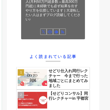
人(月利50万円超多数→最高300万
円超) | 未経験でも必ず結果を出す
やり方を伝授しています | 大逆転し
たい人はまずブログ読破してくださ
い♪
よく読まれている記事
せどり仕入れ同行レク
チャー 今まで行った
地域ごとにまとめてみ
ました
【せどりコンサル】同
行レクチャーin 宇都宮