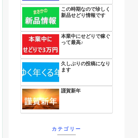
この時期なので珍しく
新品せどり情報です
本業中にせどりで稼ぐ
って最高♪
久しぶりの投稿になり
ます
謹賀新年
カテゴリー