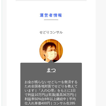
運営者情報
せどりコンサル
まつ
お金が残らないせどらーを救済する
ため全国各地対面でせどりを教えて
います | 『人の心理』をもとに1日
で利益10万円は常識(最高36万円) |
利益率50%台8年以上継続中 | 平均
仕入れ単価400円 | コンサル生285