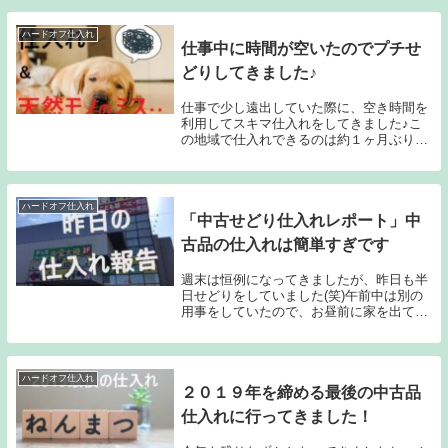
ハードオフ仕入れ
仕事中に時間が空いたのでプチせ
どりしてきました♪
仕事で少し遠出していた際に、空き時間を
利用してスキマ仕入れをしてきました♪こ
の地域で仕入れできるのは約１ヶ月ぶりな
ので、まずはセカンドストリートに行っ
て、その後近くにあるハードオフとオフハ
ウスの複合店をまわることにして、約１時
間半の空き時間...
ハードオフ仕入れ
「中古せどり仕入れレポート」中
古品の仕入れは簡単すぎです
週末は恒例になってきましたが、昨日も半
日せどりをしていました(笑)午前中は別の
用事をしていたので、お昼前に家を出て店
舗へ出発♪道中コンビニに寄って、おにぎ
りとパンで軽い昼食をとりました。コンビ
ニの駐車場でパシャッと一枚。昨日は寒く
なかったで...
ハードオフ仕入れ
２０１９年を締める最後の中古品
仕入れに行ってきました！