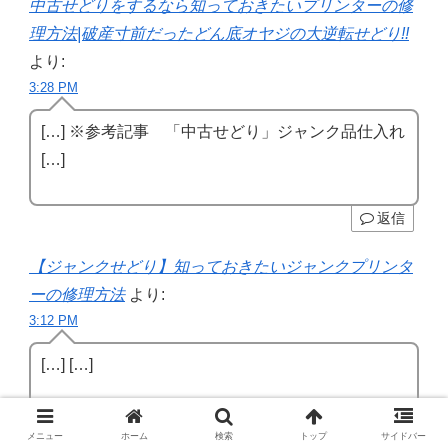
中古せどりをするなら知っておきたいプリンターの修
理方法|破産寸前だったどん底オヤジの大逆転せどり!!
より:
3:28 PM
[…] ※参考記事 「中古せどり」ジャンク品仕入れ
[…]
返信
【ジャンクせどり】知っておきたいジャンクプリンタ
ーの修理方法
より:
3:12 PM
[…] […]
返信
メニュー
ホーム
検索
トップ
サイドバー