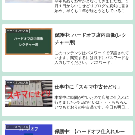
今年も残りわずかとなってきましたね。１
月１日から中古せどりブログを真剣に書き
始め、早くも１年が経とうとしていること
に、時の流れの早さをしみじみと感じてい
る今日この頃です。私の教え子さんも２０
人を超えまして、それぞれご活躍されてい
ます。さて、...
ハードオフ仕入れ
保護中: ハードオフ店内画像(レク
チャー用)
このコンテンツはパスワードで保護されて
います。閲覧するには以下にパスワードを
入力してください。 パスワード:
ハードオフ仕入れ
仕事中に「スキマ中古せどり」
本業中に時間が空いたので店舗に仕入れに
行きました♪今日の狙いは・・・もちろん
いつもどおりの中古品です。今日も明日も
その先も、これは永遠にブレません(笑)で
も、今回は仕事中で時間が限られているの
で、店舗の特徴を利用して効率的になるよ
うに仕入れ...
ハードオフ仕入れ
保護中: 【ハードオフ仕入れルー