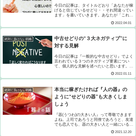
今日の記事は、タイトルどおり「あなたが稼
げると信じているせどり・・それ間違ってい
ます」を書いていきます。あなたが「これは
稼げるはず♪」と信じていることに対して、
2022.04.01
第三者である私が「それ間違ってますよ」と
指摘する内容ですので、「余計なお世話だ
よ...
中古せどりの“３大ネガティブ”に
絶対に負けない戦略
対する見解
今日の記事は『一般的な中古せどり』でよく
言われている３つのネガティブ要素につい
て、個人的な見解を述べたいと思います。な
ぜ“一般的な中古せどり”と書いたかという
2022.01.11
と、世間で常識となっている中古せどりのや
り方と私の中古せどりのやり方は全く違った
も...
本当に稼ぎたければ『人の器』の
絶対に負けない戦略
ように“せどりの器”も大きくしま
しょう
『器(うつわ)の大きい人』って尊敬できます
よね。上司であろうと同僚であろうと、友達
でも恋人でも、器の大きい人と一緒にいると
こちらまで精神が落ち着き安心できます。で
2021.12.20
も、人が持っている器っていったい何のこと