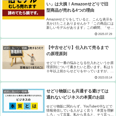
い」は大損！Amazonせどりで旧
型商品が売れる4つの理由
Amazonせどりをしていると、こんな表示を
見かけたことありませんか？「この商品には
新しいモデルがあります」この瞬間、「せっ
かく仕入れたのに旧モデルじゃん...売れない
2025.07.29
かも...」と諦めていませんか？その判断、め
ちゃくちゃ損してます！これは...
【中古せどり】仕入れて売るまで
絶対に負けない戦略
の原理原則
せどりで一番の悩みとなる仕入れというか原
理原則について書きたいと思います。私は１
０年以上前からせどりをやっていますが、始
めた当初は仕入れにめちゃくちゃ悩みまし
2023.03.14
た。お店に通っても通っても仕入れできそう
な商品が見つからない。Amazonより安く...
せどり物販にも共通する避けては
絶対に負けない戦略
通れないビジネスの本質のお話
せどり物販に関わらず、YouTubeやXなどで
情報発信している人がよく言う「本質を理解
しろ」って言葉。私から見ると、そう言って