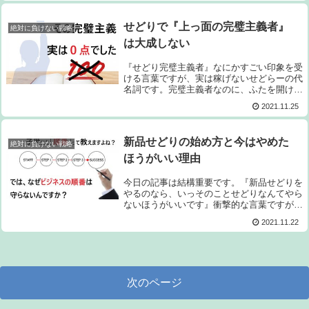
なんでしょうか？あなたは具体的に説明出...
せどりで『上っ面の完璧主義者』
絶対に負けない戦略
は大成しない
『せどり完璧主義者』なにかすごい印象を受
ける言葉ですが、実は稼げないせどらーの代
名詞です。完璧主義者なのに、ふたを開ける
と全く完璧ではない。完璧をはき違えている
2021.11.25
ことに気づいてない人が『せどり完璧主義
者』です。冒頭からこんなことを述べても
「な...
新品せどりの始め方と今はやめた
絶対に負けない戦略
ほうがいい理由
今日の記事は結構重要です。『新品せどりを
やるのなら、いっそのことせどりなんてやら
ないほうがいいです』衝撃的な言葉ですが、
私は関わる人にはっきりとこう伝えていま
2021.11.22
す。新品せどりは平均的な利益率が１０％前
後です。(最近ではもっと低くなりつつある
み...
次のページ