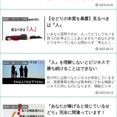
る人たち自身が本当に正しい「本質」という
2024.02.02
ものを理解してないのでは？と思っていま
す。ここでいきなり質問ですが、あなた...
【せどりの本質を暴露】見るべき
絶対に負けない戦略
は『人』
いきなり質問ですが、人ってどうしてモノを
買うのか考えたことありますか？あなたがせ
どりをやっているにも関わらず「考えたこと
がない」というなら、あまりよろしくない傾
2022.06.11
向ですよ^^;なぜなら、『人がモノを買う理
由を知らないまま、あなたはモノを売ろう...
『人』を理解しないとビジネスで
絶対に負けない戦略
勝ち続けることはできない
世の中には様々なビジネスが存在しています
が、慈善事業を除けば基本的にどれも物販ビ
ジネスと同じものになります。物販ビジネス
でパッと思いつくのは、身近なところで言う
2022.04.13
とコンビニやスーパーマーケットなどがあり
ますが、もう少し角度を変えて考えて見る
と...
『あなたが稼げると信じているせ
絶対に負けない戦略
どり』完全に間違っています！