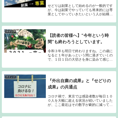
せどりは副業として始めるのが一般的です
が、今は副業でやっていても将来的には専
業としてやっていきたいという人が結構存
在します。私のコンサル生の中にも既に専
業で頑張っている人もいますが、現在は副
業だけど将来的に専業になりたいと言って
いる人も数人...
マインド
【読者の皆様へ】“今年という時
間”も終わろうとしています。
令和３年も明日で終わりますね。この歳に
なると１年があっという間に過ぎていくの
で、１日１日の大切さを身に染みて感じる
ようになってきました。私のブログ読者さ
んは、現在何かしらお金に対する不安を抱
えている人が多いと思います。世間では
「将来の不安」...
マインド
『外出自粛の成果』と『せどりの
成果』の共通点
コロナ禍で、東京では感染者数が毎日１０
０人を大幅に超える状況が続いていました
が、ここ最近はその数字が劇的に減ってき
ましたね。これは外出自粛の成果であり、
頑張った結果の数字なので、不自由ながら
も“やりがい”を感じている人も多いと思い