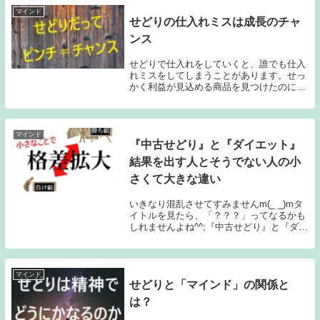
ます。しか...
マインド
せどりの仕入れミスは成長のチャ
ンス
せどりで仕入れをしていくと、誰でも仕入
れミスをしてしまうことがあります。せっ
かく利益が見込める商品を見つけたのに、
いざ家に帰って出品作業をしてみるとその
商品は出品禁止の商品だった・・・こんな
時、仕入れたお店によっては返品を受け付
けてくれると...
マインド
『中古せどり』と『ダイエット』
結果を出す人とそうでない人の小
さくて大きな違い
いきなり混乱させてすみませんm(_ _)mタ
イトルを見たら、「？？？」ってなるかも
しれませんよね^^;『中古せどり』と『ダイ
エット』全く関係のない別物同士で、決し
てお互いがリンクするようなものではない
ですが、これは私自身の経験と、私が関わ
っ...
マインド
せどりと「マインド」の関係と
は？