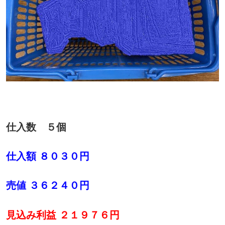
仕入数 ５個
仕入額 ８０３０円
売値 ３６２４０円
見込み利益 ２１９７６円