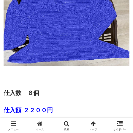
仕入数 ６個
仕入額 ２２００円
売値 １１４９２円
メニュー
ホーム
検索
トップ
サイドバー