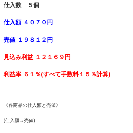
仕入数 ５個
仕入額 ４０７０円
売値 １９８１２円
見込み利益 １２１６９円
利益率 ６１％(すべて手数料１５％計算)
《各商品の仕入額と売値》
(仕入額→売値)