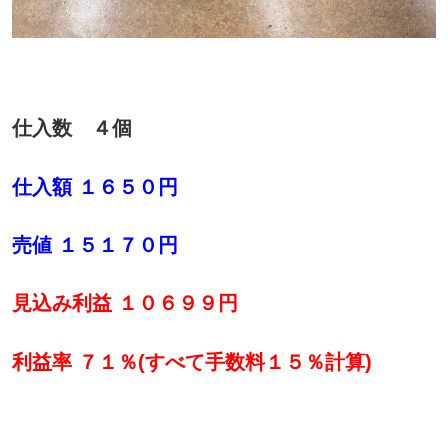
仕入数 ４個
仕入額 １６５０円
売値 １５１７０円
見込み利益 １０６９９円
利益率 ７１％(すべて手数料１５％計算)