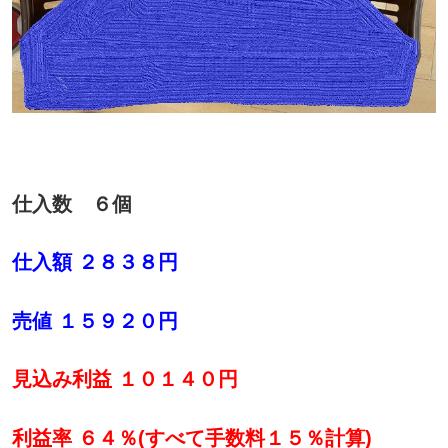
仕入数 ６個
仕入額 ２８３８円
売値 １５９２０円
見込み利益 １０１４０円
利益率 ６４％(すべて手数料１５％計算)