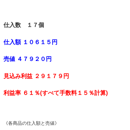
仕入数 １７個
仕入額 １０６１５円
売値 ４７９２０円
見込み利益 ２９１７９円
利益率 ６１％(すべて手数料１５％計算)
《各商品の仕入額と売値》