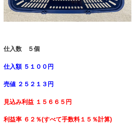
仕入数 ５個
仕入額 ５１００円
売値 ２５２１３円
見込み利益 １５６６５円
利益率 ６２％(すべて手数料１５％計算)