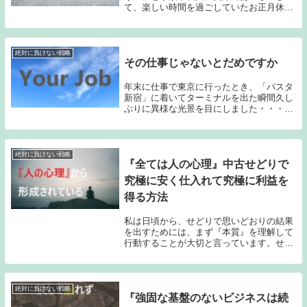
て、楽しい時間を過ごしていたお正月休み
から、まだ10日しか経っていません。しか
し、お正月休みは超特急で終わり、あなた
は本当はやりたくない仕事のために、今日
も寒い中を朝...
絶対に負けない戦略
その仕事じゃないとだめですか
年末に仕事で東京に行ったとき、「バスタ
新宿」に着いてターミナルを出た瞬間久し
ぶりに異様な光景を目にしました・・・も
ともとは飛行機で行くつもりが、時間の余
裕もありましたので、20年ぶりくらいに夜
行バスで行ってみることにしました。20年
ぶりの夜...
絶対に負けない戦略
『全ては人の心理』中古せどりで
究極に安く仕入れて究極に利益を
得る方法
私は日頃から、せどりで思いどおりの結果
を出すためには、まず『本質』を理解して
行動することが大切と言っています。せど
りの本質とは、「安く仕入れて高く売る」
ということです。しかし、いつもこのブロ
グを見ていただいている熱心な読者さんか
ら、「マーテ...
絶対に負けない戦略
『強固な基盤のないビジネスは続