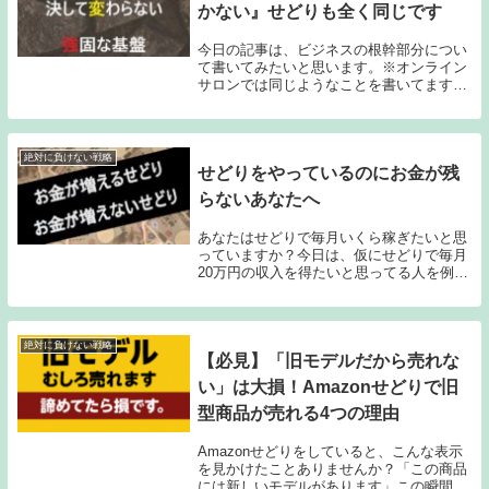
かない』せどりも全く同じです
今日の記事は、ビジネスの根幹部分につい
て書いてみたいと思います。※オンライン
サロンでは同じようなことを書いてますの
で、サロン参加者さんにはダブってすみま
せんm(_ _)m「ビジネス」という言葉を聞
いて、「あぁ、自分のやっているせどりと
は関係...
絶対に負けない戦略
せどりをやっているのにお金が残
らないあなたへ
あなたはせどりで毎月いくら稼ぎたいと思
っていますか？今日は、仮にせどりで毎月
20万円の収入を得たいと思ってる人を例
に、それを確実に達成する方法をご説明し
ますね。でもその前に、なぜ月収20万円を
例にするかというと、副業で中古せどりを
した場合、...
絶対に負けない戦略
【必見】「旧モデルだから売れな
い」は大損！Amazonせどりで旧
型商品が売れる4つの理由
Amazonせどりをしていると、こんな表示
を見かけたことありませんか？「この商品
には新しいモデルがあります」この瞬間、