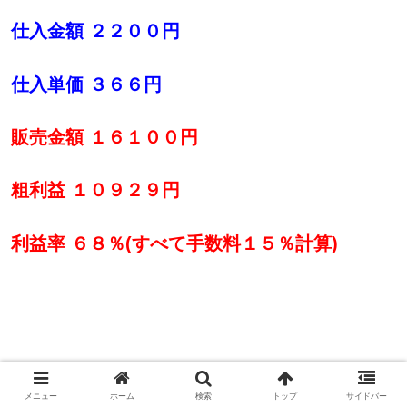
仕入金額 ２２００円
仕入単価 ３６６円
販売金額 １６１００円
粗利益 １０９２９円
利益率 ６８％(すべて手数料１５％計算)
ハードオフの仕入れ方法をレクチャーし、その後実際に仕
メニュー
ホーム
検索
トップ
サイドバー