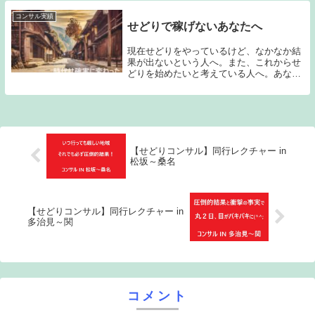
震が来てかなり焦った思い出が一番でした
が、同行レク...
コンサル実績
せどりで稼げないあなたへ
現在せどりをやっているけど、なかなか結
果が出ないという人へ。また、これからせ
どりを始めたいと考えている人へ。あなた
は1か月前に何をしていましたか？この１
か月間で稼ぐ能力はアップしましたか？世
の中には稼ぎたいと思っている人は数えき
れないほどい...
【せどりコンサル】同行レクチャー in
松坂～桑名
【せどりコンサル】同行レクチャー in
多治見～関
コメント