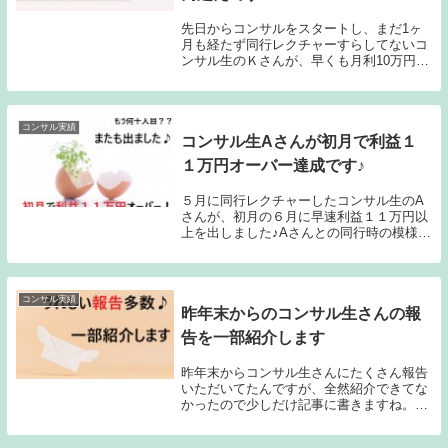
先日からコンサルをスタートし、まだ1ヶ
月も経たず同行レクチャーすらしてないコ
ンサル生のＫさんが、早くも月利10万円を
超えました！実はこのＫさん、先月末に私
に初めて相談してきた時は人生の窮地に陥
り、この先破産まで考えるような事態にな
っていまし...
コンサル実績
コンサル生Aさんが初月で利益１
１万円オーバー達成です♪
５月に同行レクチャーしたコンサル生のA
さんが、初月の６月に早速利益１１万円以
上を出しました♪Aさんとの同行時の模様は
こちら↓記憶に新しいと思いますが、戸塚
でニシキヘビの脱走騒動で世間を賑わして
たときに、その戸塚で同行していました^^;
コンサ...
コンサル実績
昨年末からのコンサル生さんの報
告を一部紹介します
昨年末からコンサル生さんにたくさん報告
いただいてたんですが、全然紹介できてな
かったので少しだけ記事に書きますね。ま
ずは、先日同行したばかりのお二人。■大
分県在住のHさん同行時の記事初日に大地