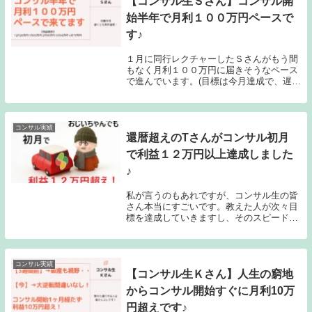
【コンサル生Ｓさん】コンサル開
始半年で月利１００万円ペースで
す♪
１月に同行レクチャーしたＳさんがもう間
もなく月利１００万円に届きそうなペース
で進んでいます。(目標は今月達成で、遅く
とも６月には完全達成するペースです)【Ｓ
さんとの同行レクチャーの記事】この記事
にも書いているように、Sさんは私のコン
サルを受...
コンサル実績
還暦超えのTさんがコンサル初月
で利益１２万円以上達成しました
♪
私が言うのもあれですが、コンサル生の皆
さん本当にすごいです。教えた人が次々目
標を達成していきますし、そのスピードが
尋常じゃないです。これは決して大げさに
言ってるのではなくて、そもそもせどりは
再現性が高くて結果が出るのが早いと言わ
れていますが...
コンサル実績
【コンサル生Ｋさん】人生の窮地
からコンサル開始すぐに月利10万
円超えです♪