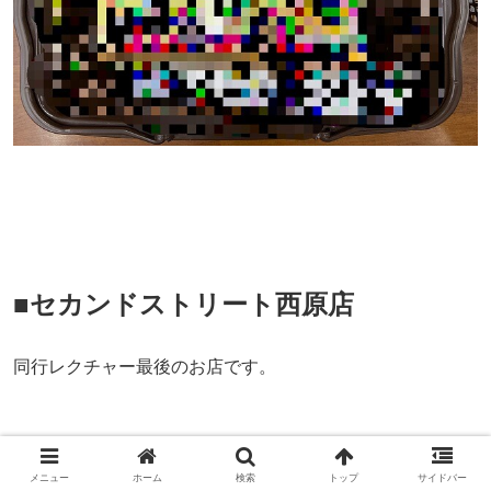
■セカンドストリート西原店
同行レクチャー最後のお店です。
とある商品を大量仕入れして、それだけで利益１５０００
メニュー
ホーム
検索
トップ
サイドバー